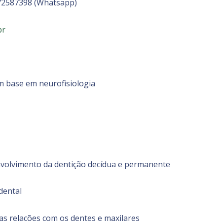
972587398 (Whatsapp)
br
om base em neurofisiologia
nvolvimento da dentição decídua e permanente
dental
suas relações com os dentes e maxilares