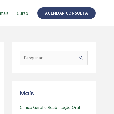
 mais
Curso
AGENDAR CONSULTA
P
e
s
q
u
Mais
i
s
Clínica Geral e Reabilitação Oral
a