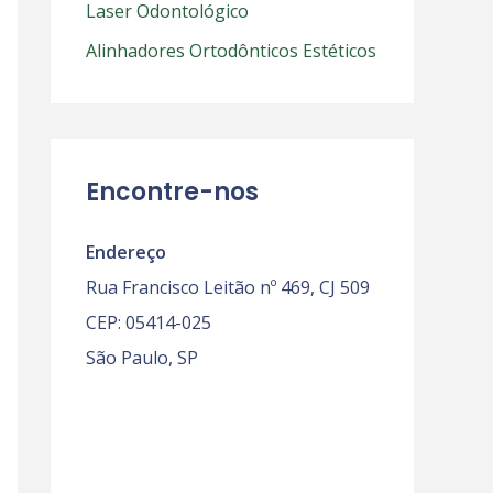
Laser Odontológico
r
Alinhadores Ortodônticos Estéticos
p
o
r
:
Encontre-nos
Endereço
Rua Francisco Leitão nº 469, CJ 509
CEP: 05414-025
São Paulo, SP