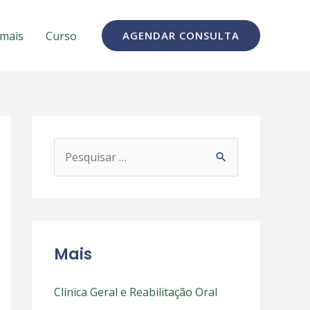
 mais
Curso
AGENDAR CONSULTA
P
e
s
q
u
Mais
i
s
Clínica Geral e Reabilitação Oral
a