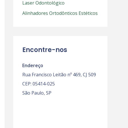
Laser Odontológico
r
Alinhadores Ortodônticos Estéticos
p
o
r
:
Encontre-nos
Endereço
Rua Francisco Leitão nº 469, CJ 509
CEP: 05414-025
São Paulo, SP